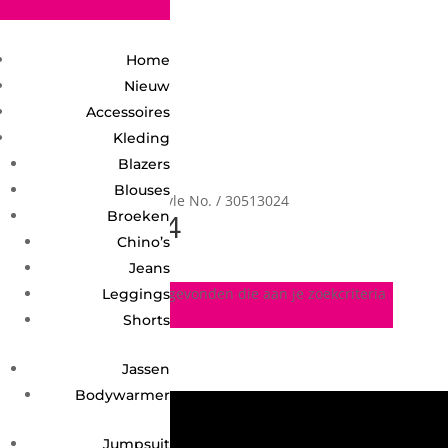
2748950135240401
Home
Nieuw
Accessoires
Kleding
Blazers
Blouses
Home
/ Product Style No. / 30513024
30513024
Broeken
Chino’s
Jeans
Geen producten gevonden die aan je zoekcriteria
Leggings
voldoen.
Shorts
Jassen
Bodywarmer
Jumpsuit