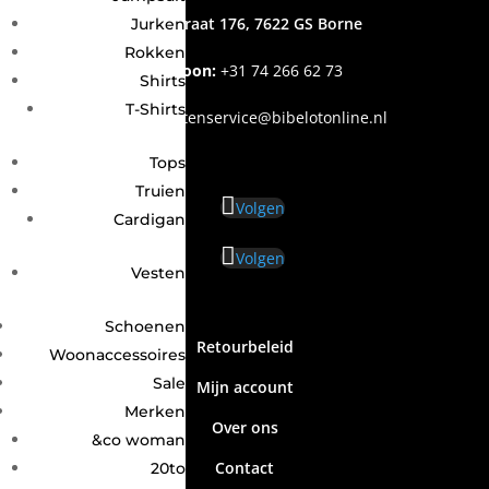
Grotestraat 176, 7622 GS Borne
Jurken
Rokken
Telefoon:
+31
74 266 62 73
Shirts
T-Shirts
Email
:
klantenservice@bibelotonline.nl
Tops
Truien
Volgen
Cardigan
Volgen
Vesten
Schoenen
Retourbeleid
Woonaccessoires
Sale
Mijn account
Merken
Over ons
&co woman
Contact
20to