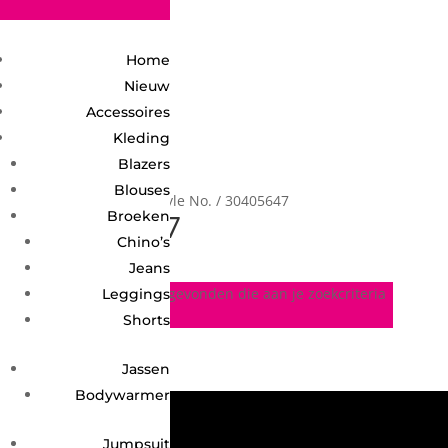
2748950135240401
Home
Nieuw
Accessoires
Kleding
Blazers
Blouses
Home
/ Product Style No. / 30405647
30405647
Broeken
Chino’s
Jeans
Geen producten gevonden die aan je zoekcriteria
Leggings
voldoen.
Shorts
Jassen
Bodywarmer
Jumpsuit