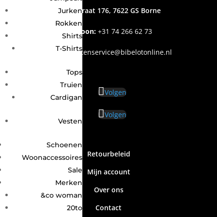
Grotestraat 176, 7622 GS Borne
Jurken
Rokken
Telefoon:
+31
74 266 62 73
Shirts
T-Shirts
Email
:
klantenservice@bibelotonline.nl
Tops
Truien
Volgen
Cardigan
Volgen
Vesten
Schoenen
Retourbeleid
Woonaccessoires
Sale
Mijn account
Merken
Over ons
&co woman
Contact
20to