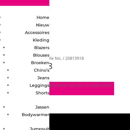
2748950135240401
Home
Nieuw
Accessoires
Kleding
Blazers
Blouses
Home
/ Product Style No. / 20813918
20813918
Broeken
Chino’s
Jeans
Geen producten gevonden die aan je zoekcriteria
Leggings
voldoen.
Shorts
Jassen
Bodywarmer
Jumpsuit