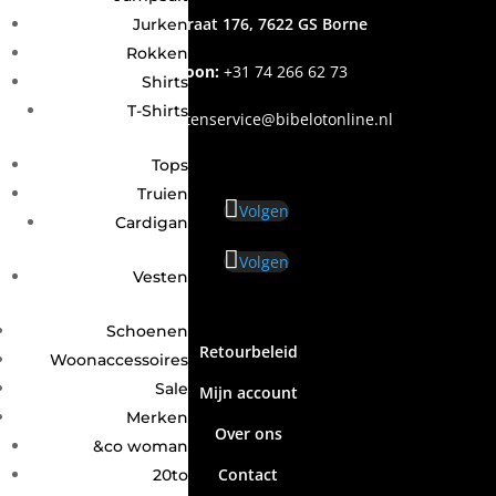
Grotestraat 176, 7622 GS Borne
Jurken
Rokken
Telefoon:
+31
74 266 62 73
Shirts
T-Shirts
Email
:
klantenservice@bibelotonline.nl
Tops
Truien
Volgen
Cardigan
Volgen
Vesten
Schoenen
Retourbeleid
Woonaccessoires
Sale
Mijn account
Merken
Over ons
&co woman
Contact
20to