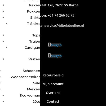
Grotestraat 176, 7622 GS Borne
Jurken
Rokken
Telefoon:
+31
74 266 62 73
Shirts
T-Shirts
Email
:
klantenservice@bibelotonline.nl
Tops
Truien
Volgen
Cardigan
Volgen
Vesten
Schoenen
Retourbeleid
Woonaccessoires
Sale
Mijn account
Merken
Over ons
&co woman
Contact
20to