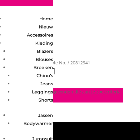
2748950135240401
Home
Nieuw
Accessoires
Kleding
Blazers
Blouses
Home
/ Product Style No. / 20812941
20812941
Broeken
Chino’s
Jeans
Geen producten gevonden die aan je zoekcriteria
Leggings
voldoen.
Shorts
Jassen
Bodywarmer
Jumpsuit