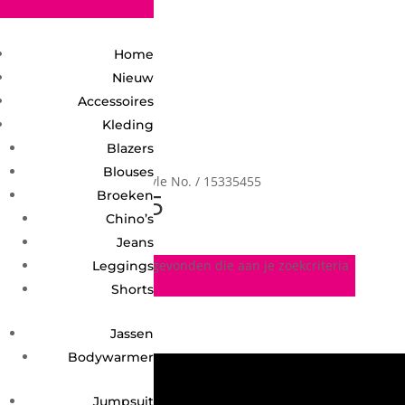
2748950135240401
Home
Nieuw
Accessoires
Kleding
Blazers
Blouses
Home
/ Product Style No. / 15335455
15335455
Broeken
Chino’s
Jeans
Geen producten gevonden die aan je zoekcriteria
Leggings
voldoen.
Shorts
Jassen
Bodywarmer
Jumpsuit