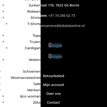
Grotestraat 176, 7622 GS Borne
Jurken
Rokken
Telefoon:
+31
74 266 62 73
Shirts
T-Shirts
Email
:
klantenservice@bibelotonline.nl
Tops
Truien
Volgen
Cardigan
Volgen
Vesten
Schoenen
Retourbeleid
Woonaccessoires
Sale
Mijn account
Merken
Over ons
&co woman
Contact
20to