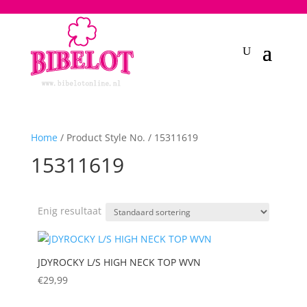
2748950135240401
Home
/ Product Style No. / 15311619
15311619
Enig resultaat
JDYROCKY L/S HIGH NECK TOP WVN
€
29,99