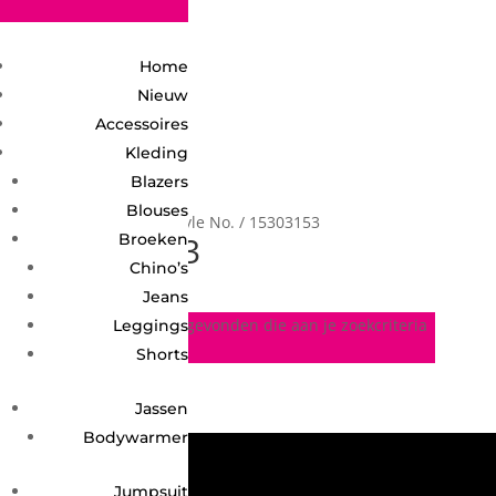
2748950135240401
Home
Nieuw
Accessoires
Kleding
Blazers
Blouses
Home
/ Product Style No. / 15303153
15303153
Broeken
Chino’s
Jeans
Geen producten gevonden die aan je zoekcriteria
Leggings
voldoen.
Shorts
Jassen
Bodywarmer
Jumpsuit