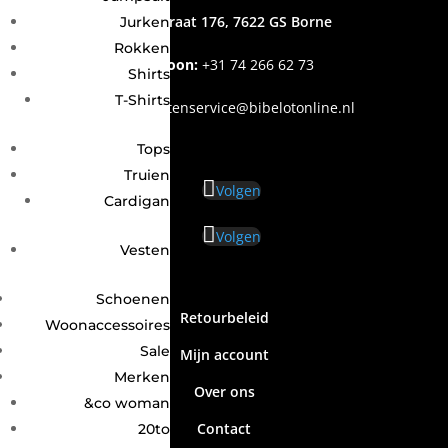
Grotestraat 176, 7622 GS Borne
Jurken
Rokken
Telefoon:
+31
74 266 62 73
Shirts
T-Shirts
Email
:
klantenservice@bibelotonline.nl
Tops
Truien
Volgen
Cardigan
Volgen
Vesten
Schoenen
Retourbeleid
Woonaccessoires
Sale
Mijn account
Merken
Over ons
&co woman
Contact
20to