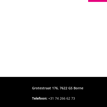
Grotestraat 176, 7622 GS Borne
Telefoon:
+31
74 266 62 73