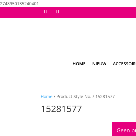
2748950135240401
HOME
NIEUW
ACCESSOIR
Home
/ Product Style No. / 15281577
15281577
Geen pr