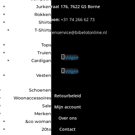
Grotestraat 176, 7622 GS Borne
Jurken
Rokken
Telefoon:
+31
74 266 62 73
Shirts
T-Shirts
Email
:
klantenservice@bibelotonline.nl
Tops
Truien
Volgen
Cardigan
Volgen
Vesten
Schoenen
Retourbeleid
Woonaccessoires
Sale
Mijn account
Merken
Over ons
&co woman
Contact
20to