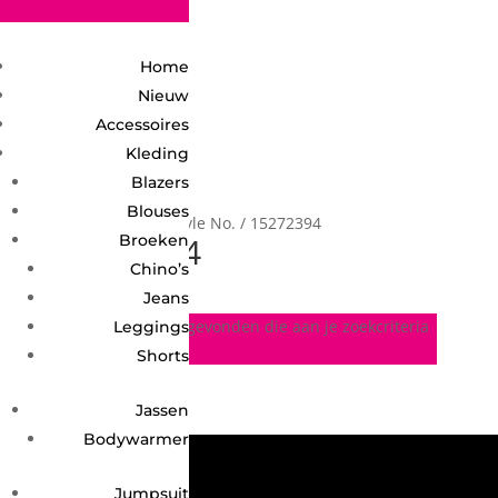
2748950135240401
Home
Nieuw
Accessoires
Kleding
Blazers
Blouses
Home
/ Product Style No. / 15272394
15272394
Broeken
Chino’s
Jeans
Geen producten gevonden die aan je zoekcriteria
Leggings
voldoen.
Shorts
Jassen
Bodywarmer
Jumpsuit