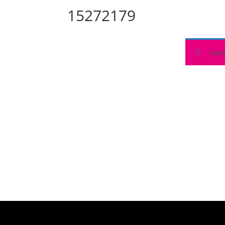
15272179
Geen