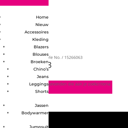
2748950135240401
Home
Nieuw
Accessoires
Kleding
Blazers
Blouses
Home
/ Product Style No. / 15266063
15266063
Broeken
Chino’s
Jeans
Geen producten gevonden die aan je zoekcriteria
Leggings
voldoen.
Shorts
Jassen
Bodywarmer
Jumpsuit