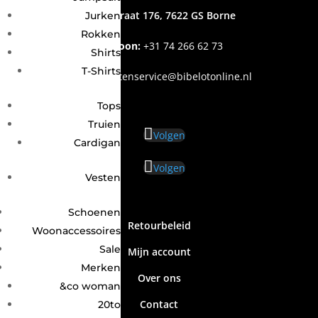
Grotestraat 176, 7622 GS Borne
Jurken
Rokken
Telefoon:
+31
74 266 62 73
Shirts
T-Shirts
Email
:
klantenservice@bibelotonline.nl
Tops
Truien
Volgen
Cardigan
Volgen
Vesten
Schoenen
Retourbeleid
Woonaccessoires
Sale
Mijn account
Merken
Over ons
&co woman
Contact
20to