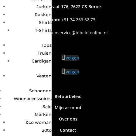
Grotestraat 176, 7622 GS Borne
Jurken
Rokken
Telefoon:
+31
74 266 62 73
Shirts
T-Shirts
Email
:
klantenservice@bibelotonline.nl
Tops
Truien
Volgen
Cardigan
Volgen
Vesten
Schoenen
Retourbeleid
Woonaccessoires
Sale
Mijn account
Merken
Over ons
&co woman
Contact
20to