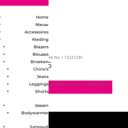
2748950135240401
Home
Nieuw
Accessoires
Kleding
Blazers
Blouses
Home
/ Product Style No. / 15221235
15221235
Broeken
Chino’s
Jeans
Geen producten gevonden die aan je zoekcriteria
Leggings
voldoen.
Shorts
Jassen
Bodywarmer
Jumpsuit