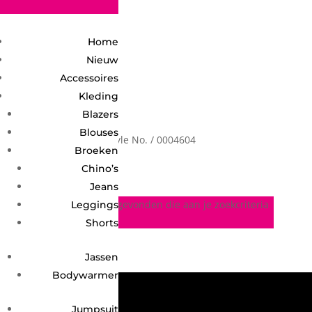
2748950135240401
Home
Nieuw
Accessoires
Kleding
Blazers
Blouses
Home
/ Product Style No. / 0004604
0004604
Broeken
Chino’s
Jeans
Geen producten gevonden die aan je zoekcriteria
Leggings
voldoen.
Shorts
Jassen
Bodywarmer
Jumpsuit