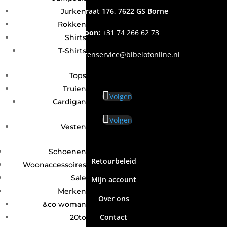
Grotestraat 176, 7622 GS Borne
Jurken
Rokken
Telefoon:
+31
74 266 62 73
Shirts
T-Shirts
Email
:
klantenservice@bibelotonline.nl
Tops
Truien
Volgen
Cardigan
Volgen
Vesten
Schoenen
Retourbeleid
Woonaccessoires
Sale
Mijn account
Merken
Over ons
&co woman
Contact
20to