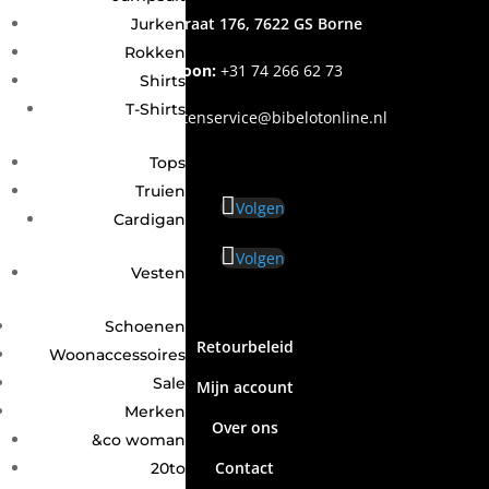
Grotestraat 176, 7622 GS Borne
Jurken
Rokken
Telefoon:
+31
74 266 62 73
Shirts
T-Shirts
Email
:
klantenservice@bibelotonline.nl
Tops
Truien
Volgen
Cardigan
Volgen
Vesten
Schoenen
Retourbeleid
Woonaccessoires
Sale
Mijn account
Merken
Over ons
&co woman
Contact
20to