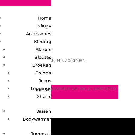
2748950135240401
Home
Nieuw
Accessoires
Kleding
Blazers
Blouses
Home
/ Product Style No. / 0004084
0004084
Broeken
Chino’s
Jeans
Geen producten gevonden die aan je zoekcriteria
Leggings
voldoen.
Shorts
Jassen
Bodywarmer
Jumpsuit