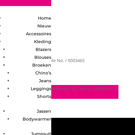
2748950135240401
Home
Nieuw
Accessoires
Kleding
Blazers
Blouses
Home
/ Product Style No. / 0003465
0003465
Broeken
Chino’s
Jeans
Geen producten gevonden die aan je zoekcriteria
Leggings
voldoen.
Shorts
Jassen
Bodywarmer
Jumpsuit