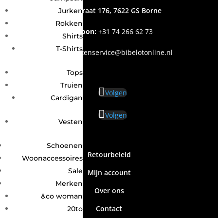
Grotestraat 176, 7622 GS Borne
Jurken
Rokken
Telefoon:
+31
74 266 62 73
Shirts
T-Shirts
Email
:
klantenservice@bibelotonline.nl
Tops
Truien
Volgen
Cardigan
Volgen
Vesten
Schoenen
Retourbeleid
Woonaccessoires
Sale
Mijn account
Merken
Over ons
&co woman
Contact
20to