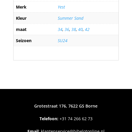
Merk
Yest
Kleur
Summer Sand
maat
34
,
36
,
38
,
40
,
42
Seizoen
SU24
Grotestraat 176, 7622 GS Borne
Telefoon:
+31
74 266 62 73
Email
:
klantenservice@bibelotonline.nl