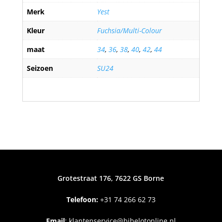
Merk
Yest
Kleur
Fuchsia/Multi-Colour
maat
34
,
36
,
38
,
40
,
42
,
44
Seizoen
SU24
Grotestraat 176, 7622 GS Borne
Telefoon:
+31
74 266 62 73
Email
:
klantenservice@bibelotonline.nl