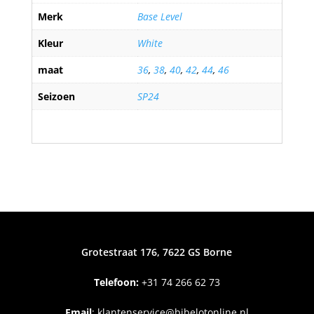
Merk
Base Level
Kleur
White
maat
36
,
38
,
40
,
42
,
44
,
46
Seizoen
SP24
Grotestraat 176, 7622 GS Borne
Telefoon:
+31
74 266 62 73
Email
:
klantenservice@bibelotonline.nl