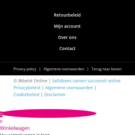
Retourbeleid
Mijn account
Over ons
Contact
Privacy policy
|
Algemene voorwaarden
|
Terug naar boven
© Bibelot Online |
Sellabees samen succesvol online
Privacybeleid
|
Algemene voorwaarden
|
Cookiebeleid
|
Disclaimer
0
0
Winkelwagen