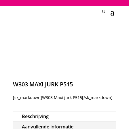
2748950135240401
W303 MAXI JURK P515
[sk_markdown]W303 Maxi jurk P515[/sk_markdown]
Beschrijving
Aanvullende informatie