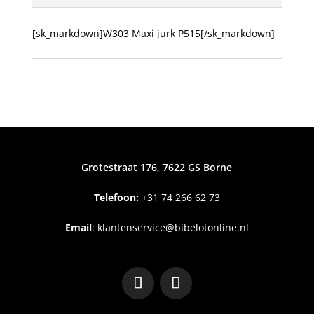
[sk_markdown]W303 Maxi jurk P515[/sk_markdown]
Grotestraat 176, 7622 GS Borne
Telefoon:
+31
74 266 62 73
Email
:
klantenservice@bibelotonline.nl