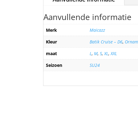
Aanvullende informatie
Merk
Maicazz
Kleur
Batik Cruise – D6
,
Ornam
maat
L
,
M
,
S
,
XL
,
XXL
Seizoen
SU24