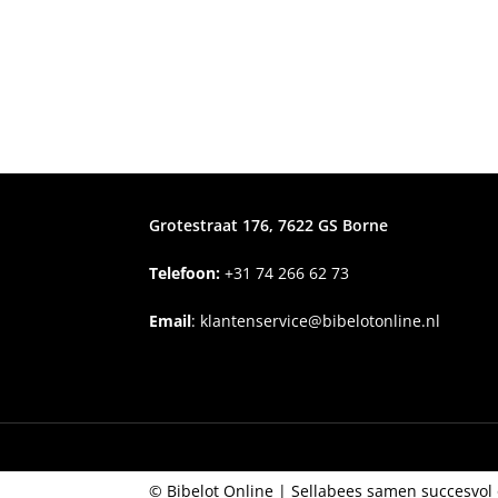
Grotestraat 176, 7622 GS Borne
Telefoon:
+31
74 266 62 73
Email
:
klantenservice@bibelotonline.nl
© Bibelot Online |
Sellabees samen succesvol 