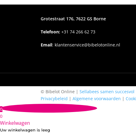
Grotestraat 176, 7622 GS Borne
Telefoon:
+31
74 266 62 73
Email
:
klantenservice@bibelotonline.nl
© Bibelot Online |
Sellabees samen succesvol 
Privacybeleid
|
Algemene voorwaarden
|
Cook
0
0
Winkelwagen
Uw winkelwagen is leeg