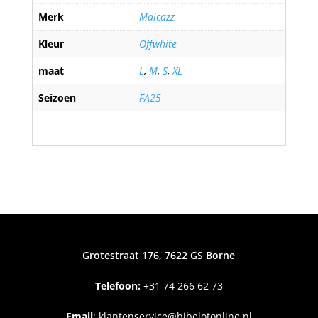
Merk
Maicazz
Kleur
Offwhite
maat
L
,
M
,
S
,
XL
Seizoen
FA25
Grotestraat 176, 7622 GS Borne
Telefoon:
+31
74 266 62 73
Email
:
klantenservice@bibelotonline.nl