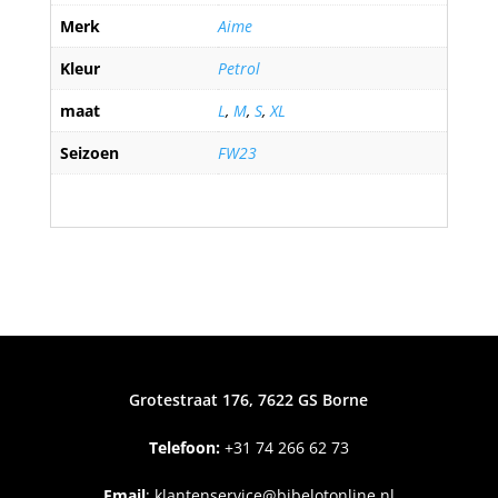
Merk
Aime
Kleur
Petrol
maat
L
,
M
,
S
,
XL
Seizoen
FW23
Grotestraat 176, 7622 GS Borne
Telefoon:
+31
74 266 62 73
Email
:
klantenservice@bibelotonline.nl