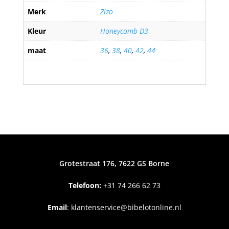
Merk
Zizo
Kleur
Honeycomb D3
maat
36
,
38
,
40
,
42
,
44
Grotestraat 176, 7622 GS Borne
Telefoon:
+31
74 266 62 73
Email
:
klantenservice@bibelotonline.nl