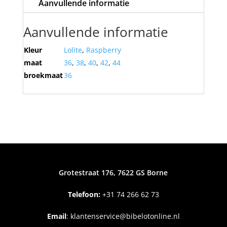
Aanvullende informatie
Aanvullende informatie
Kleur
Lolite
,
Raspberry
maat
36
,
38
,
40
,
42
,
44
broekmaat
36
Grotestraat 176, 7622 GS Borne
Telefoon:
+31
74 266 62 73
Email
:
klantenservice@bibelotonline.nl