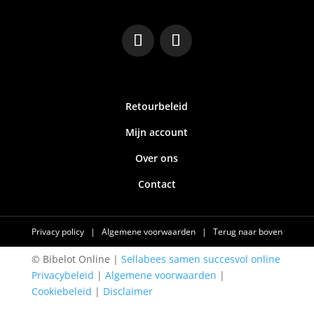
Retourbeleid
Mijn account
Over ons
Contact
Privacy policy
|
Algemene voorwaarden
|
Terug naar boven
© Bibelot Online |
Sellabees samen succesvol online
Privacybeleid
|
Algemene voorwaarden
|
Cookiebeleid
|
Disclaimer