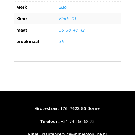
Merk
Zizo
Kleur
Black -D1
maat
36
,
38
,
40
,
42
broekmaat
36
Grotestraat 176, 7622 GS Borne
Telefoon:
+31
74 266 62 73
Email
:
klantenservice@bibelotonline.nl