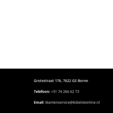
Grotestraat 176, 7622 GS Borne
Telefoon:
+31
74 266 62 73
Email
:
klantenservice@bibelotonline.nl