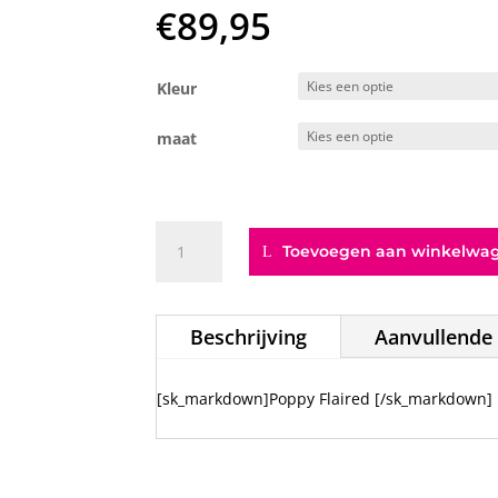
€
89,95
Kleur
maat
LD
Toevoegen aan winkelwa
Poppy
Flaired
aantal
Beschrijving
Aanvullende 
[sk_markdown]Poppy Flaired [/sk_markdown]