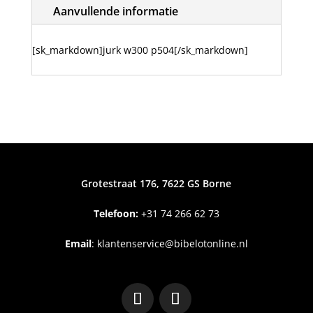
Aanvullende informatie
[sk_markdown]jurk w300 p504[/sk_markdown]
Grotestraat 176, 7622 GS Borne
Telefoon:
+31
74 266 62 73
Email
:
klantenservice@bibelotonline.nl