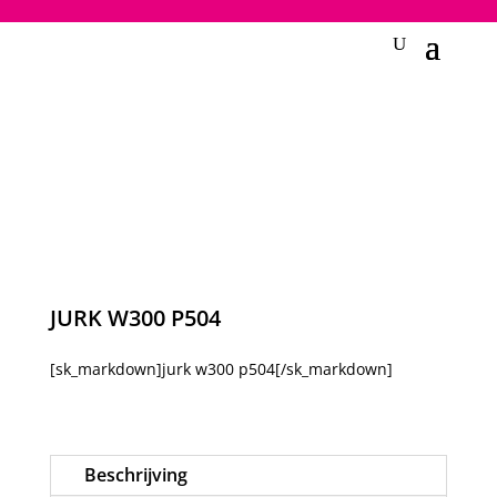
2748950135240401
JURK W300 P504
[sk_markdown]jurk w300 p504[/sk_markdown]
Beschrijving