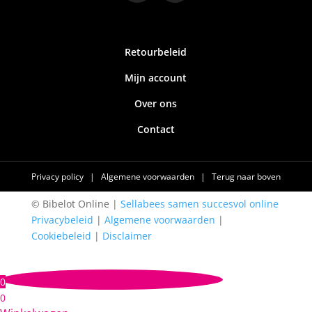
Retourbeleid
Mijn account
Over ons
Contact
Privacy policy
|
Algemene voorwaarden
|
Terug naar boven
© Bibelot Online |
Sellabees samen succesvol online
Privacybeleid
|
Algemene voorwaarden
|
Cookiebeleid
|
Disclaimer
0
0