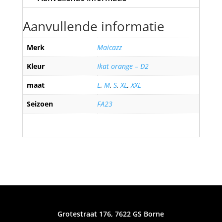
Aanvullende informatie
Merk
Maicazz
Kleur
Ikat orange – D2
maat
L
,
M
,
S
,
XL
,
XXL
Seizoen
FA23
Grotestraat 176, 7622 GS Borne