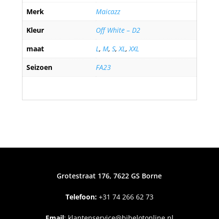
Merk
Maicazz
Kleur
Off White – D2
maat
L
,
M
,
S
,
XL
,
XXL
Seizoen
FA23
Grotestraat 176, 7622 GS Borne
Telefoon:
+31
74 266 62 73
Email
:
klantenservice@bibelotonline.nl