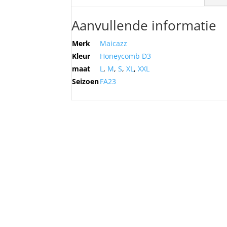
Aanvullende informatie
Merk
Maicazz
Kleur
Honeycomb D3
maat
L
,
M
,
S
,
XL
,
XXL
Seizoen
FA23