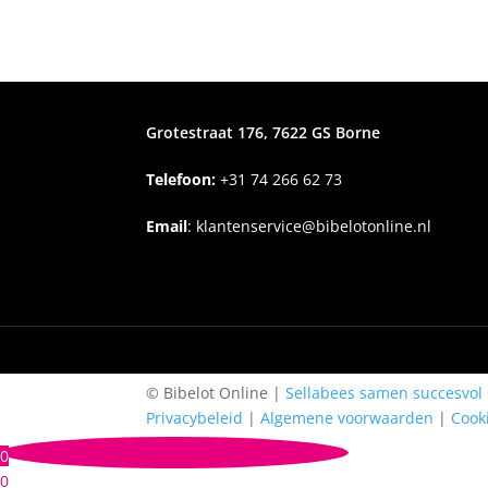
Grotestraat 176, 7622 GS Borne
Telefoon:
+31
74 266 62 73
Email
:
klantenservice@bibelotonline.nl
© Bibelot Online |
Sellabees samen succesvol 
Privacybeleid
|
Algemene voorwaarden
|
Cook
0
0