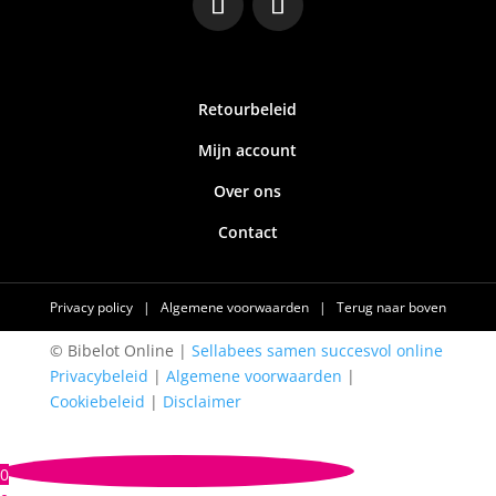
Retourbeleid
Mijn account
Over ons
Contact
Privacy policy
|
Algemene voorwaarden
|
Terug naar boven
© Bibelot Online |
Sellabees samen succesvol online
Privacybeleid
|
Algemene voorwaarden
|
Cookiebeleid
|
Disclaimer
0