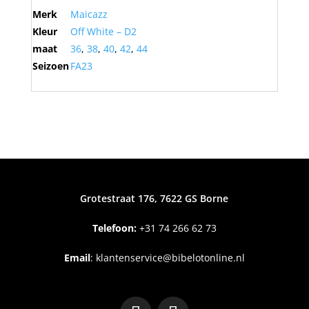
Merk
Maicazz
Kleur
Off White – D2
maat
36
,
38
,
40
,
42
,
44
Seizoen
FA23
Grotestraat 176, 7622 GS Borne
Telefoon:
+31
74 266 62 73
Email
:
klantenservice@bibelotonline.nl