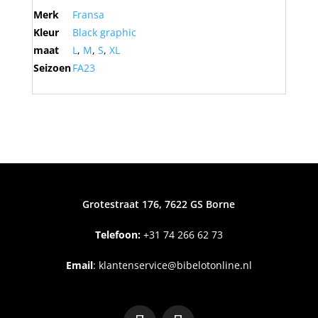
Merk
Fransa
Kleur
Black graphic
maat
L
,
M
,
S
,
XL
Seizoen
FA23
Grotestraat 176, 7622 GS Borne
Telefoon:
+31
74 266 62 73
Email
:
klantenservice@bibelotonline.nl