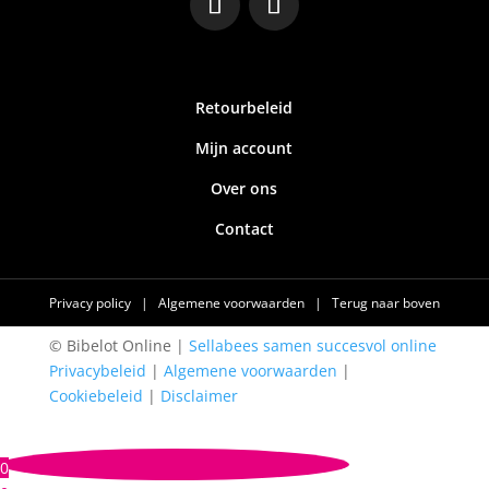
Retourbeleid
Mijn account
Over ons
Contact
Privacy policy
|
Algemene voorwaarden
|
Terug naar boven
© Bibelot Online |
Sellabees samen succesvol online
Privacybeleid
|
Algemene voorwaarden
|
Cookiebeleid
|
Disclaimer
0