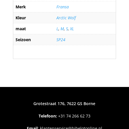
Merk
Fransa
Kleur
Arctic Wolf
maat
L
,
M
,
S
,
XL
Seizoen
SP24
Grotestraat 176, 7622 GS Borne
Telefoon:
+31
74 266 62 73
Email
:
klantenservice@bibelotonline.nl