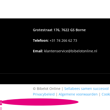
Grotestraat 176, 7622 GS Borne
Telefoon:
+31
74 266 62 73
Email
:
klantenservice@bibelotonline.nl
© Bibelot Online |
Sellabees samen succesvol 
Privacybeleid
|
Algemene voorwaarden
|
Cook
0
0