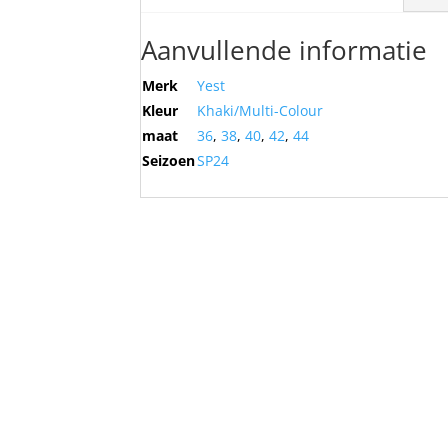
Aanvullende informatie
Merk
Yest
Kleur
Khaki/Multi-Colour
maat
36
,
38
,
40
,
42
,
44
Seizoen
SP24