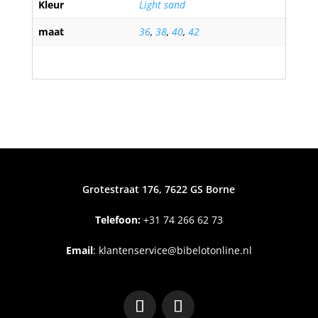
Kleur
Light sand
maat
36
,
38
,
40
,
42
Grotestraat 176, 7622 GS Borne
Telefoon:
+31
74 266 62 73
Email
:
klantenservice@bibelotonline.nl