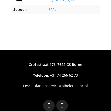
maat
36
,
38
,
40
,
42
,
44
Seizoen
SP24
Grotestraat 176, 7622 GS Borne
Telefoon:
+31
74 266 62 73
Email
:
klantenservice@bibelotonline.nl