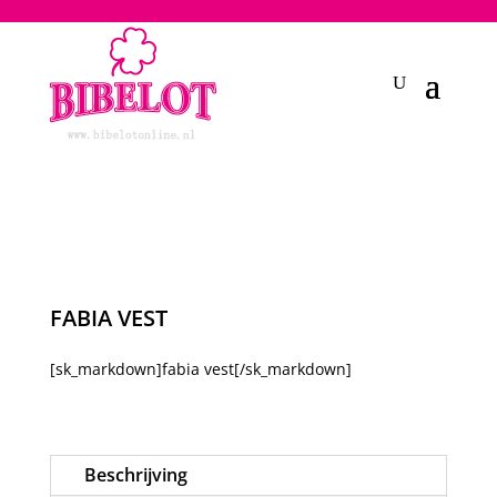
2748950135240401
FABIA VEST
[sk_markdown]fabia vest[/sk_markdown]
Beschrijving