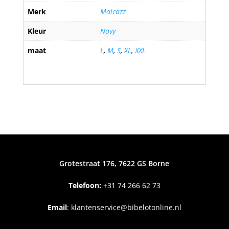
Merk
Maicazz
Kleur
Navy
maat
L
,
M
,
S
,
XL
,
XXL
Grotestraat 176, 7622 GS Borne
Telefoon:
+31
74 266 62 73
Email
:
klantenservice@bibelotonline.nl