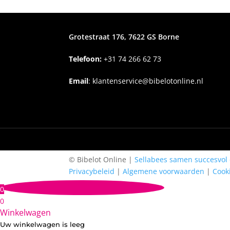
Grotestraat 176, 7622 GS Borne
Telefoon:
+31
74 266 62 73
Email
:
klantenservice@bibelotonline.nl
© Bibelot Online |
Sellabees samen succesvol 
Privacybeleid
|
Algemene voorwaarden
|
Cook
0
0
Winkelwagen
Uw winkelwagen is leeg