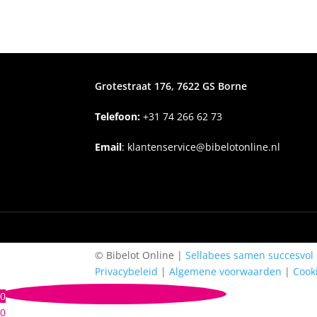
Grotestraat 176, 7622 GS Borne
Telefoon:
+31
74 266 62 73
Email
:
klantenservice@bibelotonline.nl
© Bibelot Online |
Sellabees samen succesvol 
Privacybeleid
|
Algemene voorwaarden
|
Cook
0
0