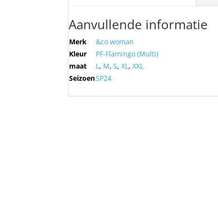
Aanvullende informatie
Merk
&co woman
Kleur
PF-Flamingo (Multi)
maat
L
,
M
,
S
,
XL
,
XXL
Seizoen
SP24