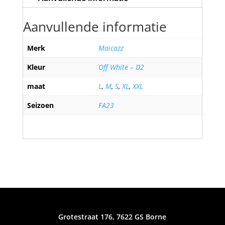
Aanvullende informatie
Merk
Maicazz
Kleur
Off White – D2
maat
L
,
M
,
S
,
XL
,
XXL
Seizoen
FA23
Grotestraat 176, 7622 GS Borne