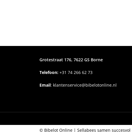
Grotestraat 176, 7622 GS Borne
Telefoon:
+31
74 266 62 73
Email
:
klantenservice@bibelotonline.nl
© Bibelot Online |
Sellabees samen succesvol 