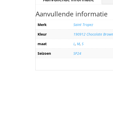
Aanvullende informatie
Merk
Saint Tropez
Kleur
190912 Chocolate Brow
maat
L
,
M
,
S
Seizoen
SP24