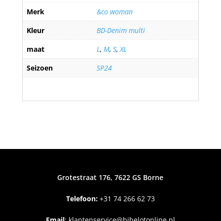
Merk
&co woman
Kleur
BD-Denim multi
maat
L
,
M
,
S
,
XL
Seizoen
SP24
Grotestraat 176, 7622 GS Borne
Telefoon:
+31
74 266 62 73
Email
:
klantenservice@bibelotonline.nl