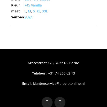
Kleur
745 Vanilla
maat
L
,
M
,
S
,
XL
,
XXL
Seizoen
SU24
Grotestraat 176, 7622 GS Borne
Telefoon:
+31
74 266 62 73
Email
:
klantenservice@bibelotonline.nl