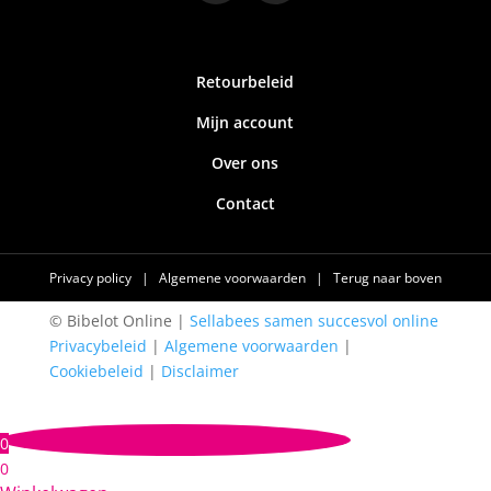
Retourbeleid
Mijn account
Over ons
Contact
Privacy policy
|
Algemene voorwaarden
|
Terug naar boven
© Bibelot Online |
Sellabees samen succesvol online
Privacybeleid
|
Algemene voorwaarden
|
Cookiebeleid
|
Disclaimer
0
0