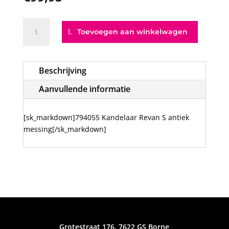
794055
Toevoegen aan winkelwagen
Kandelaar
Revan
S
Beschrijving
antiek
messing
Aanvullende informatie
aantal
[sk_markdown]794055 Kandelaar Revan S antiek
messing[/sk_markdown]
Grotestraat 176, 7622 GS Borne