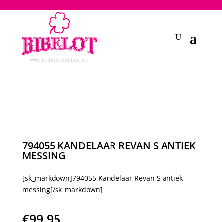
2748950135240401
794055 KANDELAAR REVAN S ANTIEK
MESSING
[sk_markdown]794055 Kandelaar Revan S antiek
messing[/sk_markdown]
€
99,95