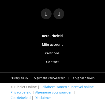
Retourbeleid
Mijn account
Over ons
Contact
Privacy policy
|
Algemene voorwaarden
|
Terug naar boven
© Bibelot Online |
Sellabees samen succesvol online
Privacybeleid
|
Algemene voorwaarden
|
Cookiebeleid
|
Disclaimer