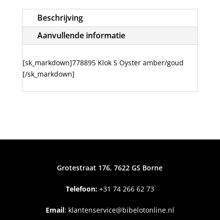
Beschrijving
Aanvullende informatie
[sk_markdown]778895 Klok S Oyster amber/goud
[/sk_markdown]
Grotestraat 176, 7622 GS Borne
Telefoon:
+31
74 266 62 73
Email
:
klantenservice@bibelotonline.nl