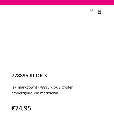
2748950135240401
778895 KLOK S
[sk_markdown]778895 Klok S Oyster
amber/goud[/sk_markdown]
€
74,95