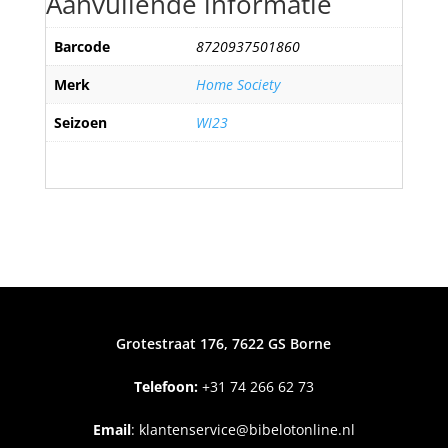
Aanvullende informatie
Barcode
8720937501860
Merk
Home Society
Seizoen
WI23
Grotestraat 176, 7622 GS Borne
Telefoon:
+31
74 266 62 73
Email
:
klantenservice@bibelotonline.nl