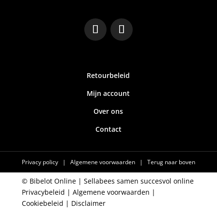
Retourbeleid
Mijn account
Over ons
Contact
Privacy policy
|
Algemene voorwaarden
|
Terug naar boven
© Bibelot Online |
Sellabees samen succesvol online
Privacybeleid
|
Algemene voorwaarden
|
Cookiebeleid
|
Disclaimer