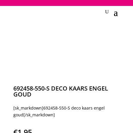
2748950135240401
692458-550-S DECO KAARS ENGEL
GOUD
[sk_markdown]692458-550-S deco kaars engel
goud[/sk_markdown]
€
1,95