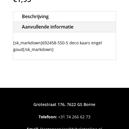
Beschrijving
Aanvullende informatie
[sk_markdown]692458-550-S deco kaars engel
goud[/sk_markdown]
Grotestraat 176, 7622 GS Borne
Telefoon:
+31
74 266 62 73