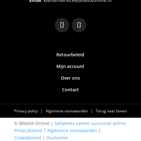
Email
:
klantenservice@bibelotonline.nl
Retourbeleid
Mijn account
Over ons
Contact
Privacy policy
|
Algemene voorwaarden
|
Terug naar boven
© Bibelot Online |
Sellabees samen succesvol online
Privacybeleid
|
Algemene voorwaarden
|
Cookiebeleid
|
Disclaimer